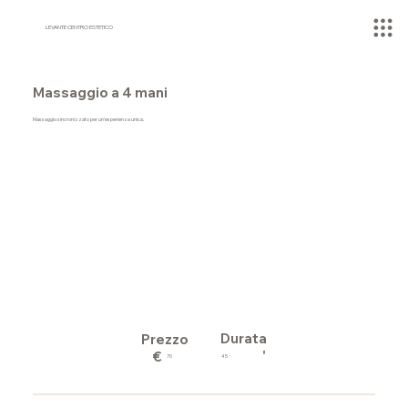
LEVANTE CENTRO ESTETICO
Massaggio a 4 mani
Massaggio sincronizzato per un’esperienza unica.
Durata
Prezzo
'
€
45
70