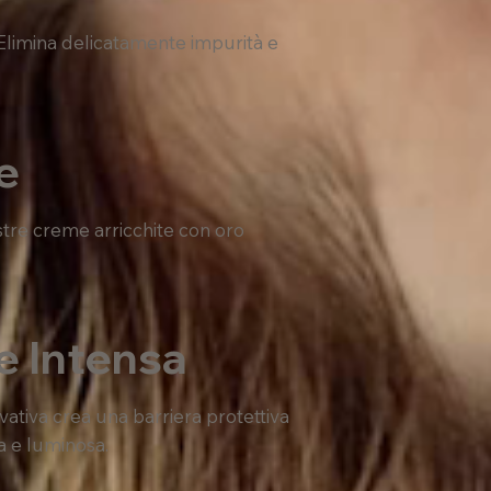
 Elimina delicatamente impurità e
e
stre creme arricchite con oro
e Intensa
ovativa crea una barriera protettiva
a e luminosa.