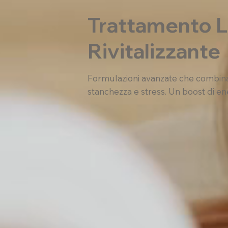
Trattamento L
Rivitalizzante
Formulazioni avanzate che combinano
stanchezza e stress. Un boost di en