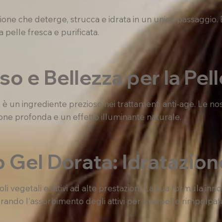
ione che deterge, strucca e idrata in un unico passaggio.
 pelle fresca e purificata.
so e Bellezza per la Pell
, è un ingrediente prezioso nei trattamenti anti-age. Le no
one profonda e un effetto illuminante naturale.
 Gel Dorata: Idratazion
li vegetali e attivi ad alte prestazioni. La sua formula inn
iorando l'assorbimento degli attivi per una pelle rimpolpat