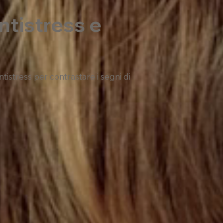
ntistress e
istress per contrastare i segni di