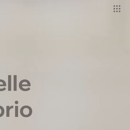
lle
brio