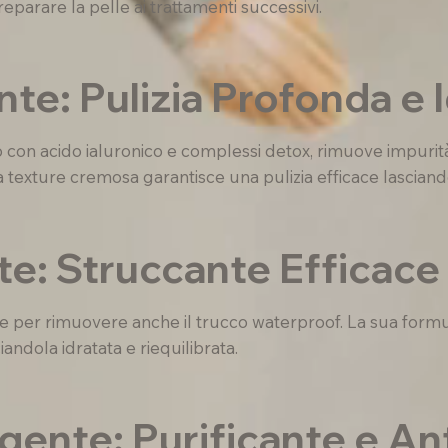
parare la pelle ai trattamenti successivi.
te: Pulizia Profonda e 
to con acido ialuronico e complessi detox, rimuove impurità
sua texture cremosa garantisce una pulizia efficace lascian
e: Struccante Efficace
le per rimuovere anche il trucco waterproof. La sua formu
iandola idratata e riequilibrata.
ente: Purificante e An