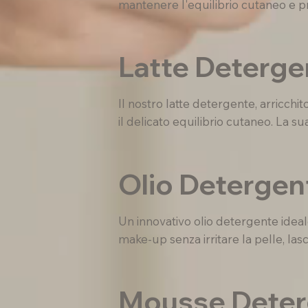
mantenere l'equilibrio cutaneo e pre
Latte Detergen
Il nostro latte detergente, arricchi
il delicato equilibrio cutaneo. La 
Olio Detergent
Un innovativo olio detergente idea
make-up senza irritare la pelle, lasc
Mousse Deterg