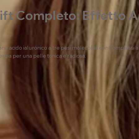
ift Completo: Effetto A
 acido ialuronico a tre pesi molecolari con complessi ant
ergia per una pelle tonica e radiosa.