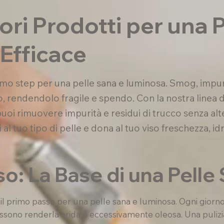
iori Prodotti per una P
Efficace
rimo step per una pelle sana e luminosa. Smog, impu
o, rendendolo fragile e spendo. Con la nostra linea 
, puoi rimuovere impurità e residui di trucco senza alt
i al tuo tipo di pelle e dona al tuo viso freschezza, i
o: La Base di una Pelle
 il primo passo per una pelle sana e luminosa. Ogni giorn
ossono renderla arida o eccessivamente oleosa. Una pulizi