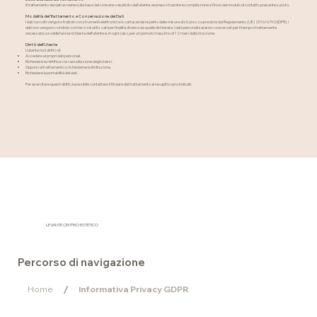
Il trattamento dei dati avviene sulla base del consenso esplicito dell’utente, espresso tramite la compilazione e l’invio del modulo di contatto presente sul sito.
Modalità del Trattamento e Conservazione dei Dati
I dati raccolti vengono trattati con strumenti elettronici e/o cartacei nel rispetto delle misure di sicurezza previste dal Regolamento (UE) 2016/679 (GDPR). I
dati non vengono condivisi con terzi né utilizzati per finalità diverse da quelle dichiarate. I dati personali saranno conservati per il tempo strettamente
necessario a soddisfare la richiesta dell’utente e, in ogni caso, per un periodo massimo di 12 mesi dalla ricezione.
Diritti dell’Utente
L’utente ha il diritto di:
Accedere ai propri dati personali.
Richiedere la rettifica o la cancellazione degli stessi.
Opporsi al trattamento o richiederne la limitazione.
Richiedere la portabilità dei dati.
Per esercitare questi diritti, è possibile contattare il titolare del trattamento ai recapiti sopra indicati.
LEVANTE CENTRO ESTETICO
Percorso di navigazione
/
Home
Informativa Privacy GDPR