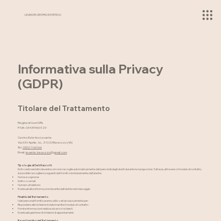
LEVANTE CENTRO ESTETICO
Informativa sulla Privacy
(GDPR)
Titolare del Trattamento
Regina di Cuori SRL
P.IVA: 03439560123
Centro Estetico Levante
Via XXV Aprile, 6c, 21023 Besozzo (VA)
Tel:
0332 706166
Email:
levante.besozzo@gmail.com
Tipologia di Dati Raccolti
Il sito centroesteticolevante.com non raccoglie automaticamente dati personali degli utenti durante la navigazione. Tuttavia, attraverso il modulo di contatto,
è possibile raccogliere i seguenti dati forniti volontariamente dall'utente:
Nome e cognome
Indirizzo email
Numero di telefono
Eventuali altre informazioni inserite dall'utente nel messaggio
Finalità del Trattamento
I dati personali forniti saranno utilizzati esclusivamente per:
Rispondere alle richieste inviate tramite il modulo di contatto.
Fornire informazioni relative ai servizi richiesti.
Eventuale gestione di richieste di appuntamenti.
Base Giuridica del Trattamento