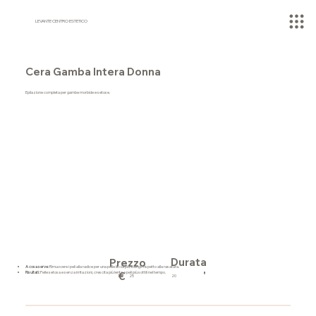
LEVANTE CENTRO ESTETICO
Cera Gamba Intera Donna
Epilazione completa per gambe morbide e setose.
Durata
Prezzo
A cosa serve:
Rimuovere i peli alla radice per una pelle liscia più a lungo rispetto alla rasatura.
'
Risultati:
Pelle setosa e senza irritazioni, crescita più lenta e peli più sottili nel tempo.
€
20
25