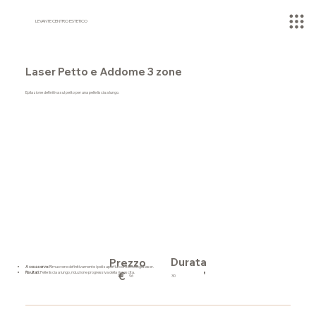
LEVANTE CENTRO ESTETICO
Laser Petto e Addome 3 zone
Epilazione definitiva sul petto per una pelle liscia a lungo.
Durata
Prezzo
A cosa serve:
Rimuovere definitivamente i peli superflui con tecnologia laser.
'
Risultati:
Pelle liscia a lungo, riduzione progressiva della ricrescita.
€
30
96