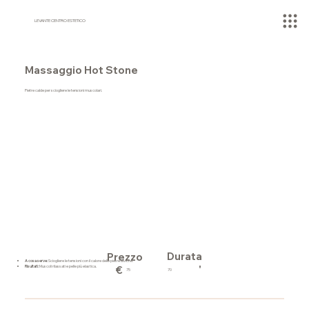
LEVANTE CENTRO ESTETICO
Massaggio Hot Stone
Pietre calde per sciogliere le tensioni muscolari.
Durata
Prezzo
A cosa serve:
Sciogliere le tensioni con il calore delle pietre laviche.
'
Risultati:
Muscoli rilassati e pelle più elastica.
€
70
75