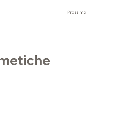
Prossimo
smetiche
di navigazione