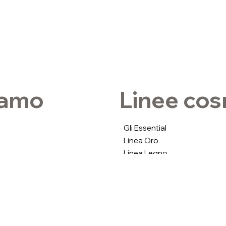
iamo
Linee co
Gli Essential
Linea Oro
Linea Legno
Linea Floreale
Linea Singularis
izioni
Percorso 